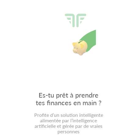
Définis des objectifs et crée
Evalue ta santé financière
Es-tu prêt à prendre
un plan d’action pour améliorer
tes finances en main ?
selon les 5 piliers du
bien être financier !
ta santé financière
Profite d’un solution intelligente
alimentée par l’intelligence
Analyse tes résultats
Planifie tes actions
artificielle et gérée par de vraies
et choisis sur quoi agir
et prévois des rappels
personnes
Compare ta santé financière
Suis tes progrès et constate